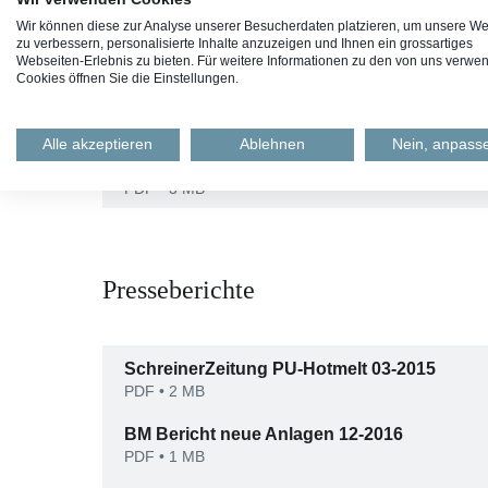
Wir können diese zur Analyse unserer Besucherdaten platzieren, um unsere We
zu verbessern, personalisierte Inhalte anzuzeigen und Ihnen ein grossartiges
Webseiten-Erlebnis zu bieten. Für weitere Informationen zu den von uns verwe
Cookies öffnen Sie die Einstellungen.
Unternehmensberichte
Alle akzeptieren
Ablehnen
Nein, anpass
Nachhaltigkeitsbericht Wettstein AG
PDF
• 3 MB
Presseberichte
SchreinerZeitung PU-Hotmelt 03-2015
PDF
• 2 MB
BM Bericht neue Anlagen 12-2016
PDF
• 1 MB