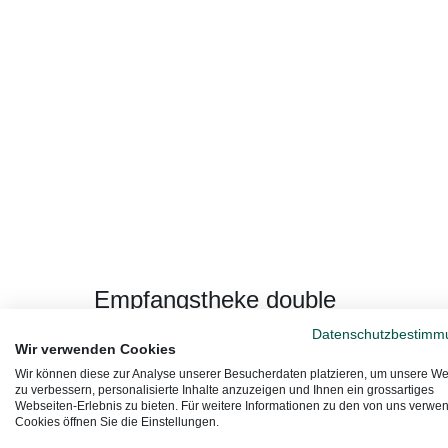
Empfangstheke double
Mit ihren zwei versetzten Elementen entfaltet die
Datenschutzbestimm
Wir verwenden Cookies
Empfangstheke double eine architektonische
Wir können diese zur Analyse unserer Besucherdaten platzieren, um unsere We
Wirkung.
zu verbessern, personalisierte Inhalte anzuzeigen und Ihnen ein grossartiges
Webseiten-Erlebnis zu bieten. Für weitere Informationen zu den von uns verwe
Zum Produkt
Cookies öffnen Sie die Einstellungen.