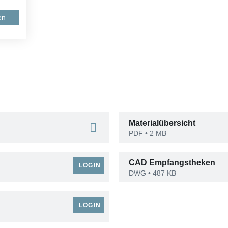
en
Materialübersicht
PDF
• 2 MB
CAD Empfangstheken
 LOGIN
DWG
• 487 KB
 LOGIN