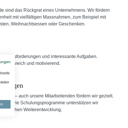
nde sind das Rückgrat eines Unternehmens. Wir fördern
heit mit vielfältigen Massnahmen, zum Beispiel mit
sten, Weihnachtsessen oder Geschenken.
e
e Herausforderungen und interessante Aufgaben.
ungen
chslungsreich und motivierend.
bseite
ndeten
ildungen
EFZ aus – auch unsere Mitarbeitenden fördern wir gezielt.
ngen sowie Schulungsprogramme unterstützen wir
en
d fachlichen Weiterentwicklung.