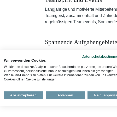
Langjährige und motivierte Mitarbeite
Teamgeist, Zusammenhalt und Zufrieden
regelmässigen Teamevents, Sommerfe
Spannende Aufgabengebiet
Bei Wettstein warten regelmässig neu
Datenschutzbestimm
Dadurch bleibt der Arbeitsalltag abwe
Wir verwenden Cookies
Wir können diese zur Analyse unserer Besucherdaten platzieren, um unsere We
zu verbessern, personalisierte Inhalte anzuzeigen und Ihnen ein grossartiges
Webseiten-Erlebnis zu bieten. Für weitere Informationen zu den von uns verwe
Interne und externe Weiterb
Cookies öffnen Sie die Einstellungen.
Nicht nur bilden wir Schreiner/-innen 
Über interne und externe Weiterbildu
Alle akzeptieren
Ablehnen
Nein, anpass
Mitarbeitende in ihrer persönlichen un