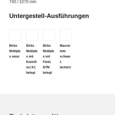
740 / 1070 mm
Untergestell-Ausführungen
Birke
Birke
Birke
Massiv
Multiple
Multiple
Multiple
holz
x natur
x mit
x mit
schwar
Kunsth
Fenix
z
arz K1
NTM
lackiert
belegt
belegt