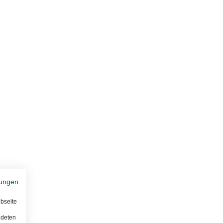
ungen
bseite
ndeten